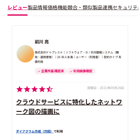
レビュー
製品情報
価格
機能
競合・類似製品
連携
セキュリテ
前川 亮
株式会社ドゥプレスト｜ソフトウェア・SI｜社内情報システム（開
発・運用管理）｜20-50人未満｜ユーザー（利用者）｜契約タイプ 有
償利用
企業所属 確認済
利用画像確認
投稿日：
2021年09月26日
クラウドサービスに特化したネットワ
ーク図の描画に
ダイアグラム作成（作図）
で利用