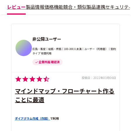
レビュー
製品情報
価格
機能
競合・類似製品
連携
セキュリテ
非公開ユーザー
広告・販促｜総務・庶務｜100-300人未満｜ユーザー（利用者）｜契約
タイプ 有償利用
企業所属 確認済
投稿日：
2022年03月06日
マインドマップ・フローチャート作る
ことに最適
ダイアグラム作成（作図）
で利用