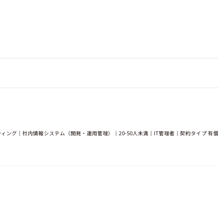
ング｜社内情報システム（開発・運用管理）｜20-50人未満｜IT管理者｜契約タイプ 有