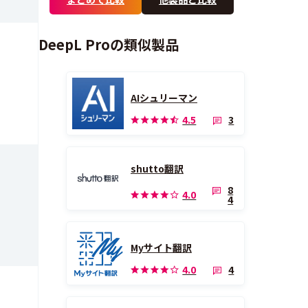
DeepL Proの類似製品
AIシュリーマン
3
4.5
shutto翻訳
8
4.0
4
Myサイト翻訳
4
4.0