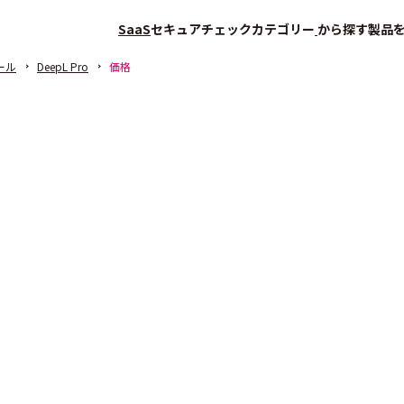
SaaS
セキュアチェック
カテゴリー
から探す
製品
ール
DeepL Pro
価格