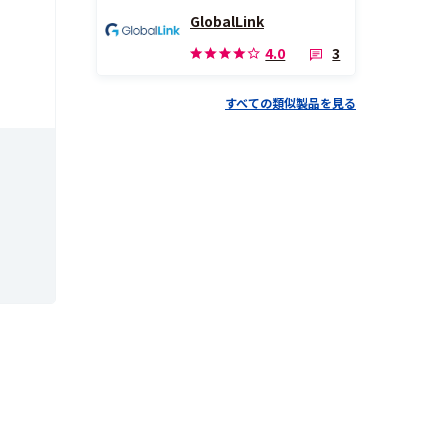
GlobalLink
3
4.0
すべての類似製品を見る