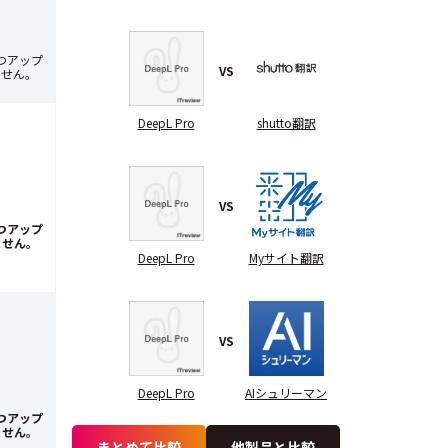
つアップ
VS
ません。
DeepL Pro
shutto翻訳
VS
つアップ
ません。
DeepL Pro
Myサイト翻訳
VS
DeepL Pro
AIシュリーマン
つアップ
ません。
まとめて比較
他製品と比較