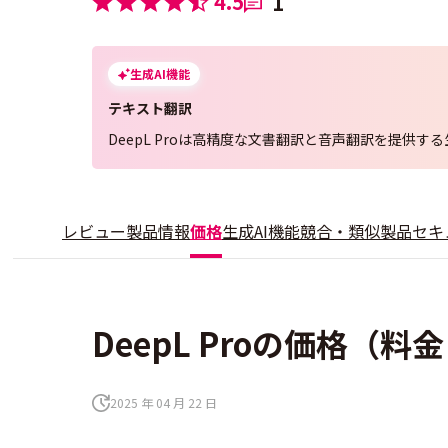
4.5
1
生成AI機能
テキスト翻訳
DeepL Proは高精度な文書翻訳と音声翻訳を提供する
レビュー
製品情報
価格
生成AI機能
競合・類似製品
セキ
DeepL Proの価格（料
2025 年 04 月 22 日