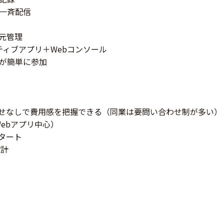
を一斉配信
一元管理
 ネイティブアプリ＋Webコンソール
徒が簡単に参加
わせなしで費用感を把握できる（同業は要問い合わせ制が多い）
はWebアプリ中心）
タート
設計