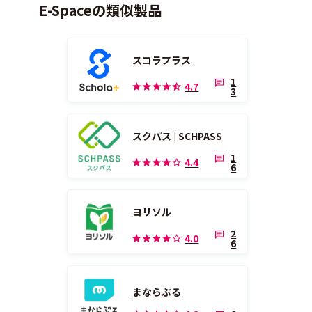
E-Spaceの類似製品
スコラプラス
1
4.7
3
スクパス | SCHPASS
1
4.4
6
ヨリソル
2
4.0
6
まならぶる