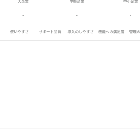
大企業
中堅企業
中小企業
-
-
-
使いやすさ
サポート品質
導入のしやすさ
機能への満足度
管理
-
-
-
-