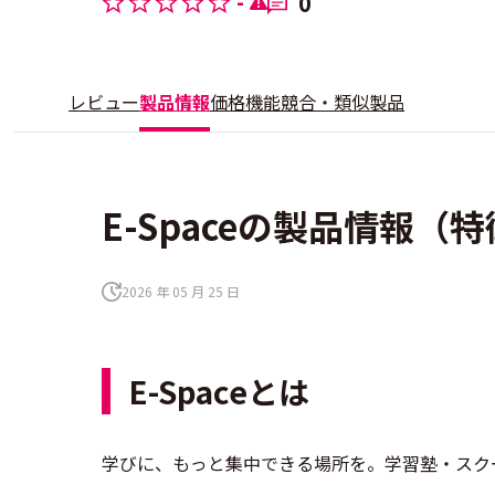
-
0
レビュー
製品情報
価格
機能
競合・類似製品
E-Spaceの製品情報（
2026 年 05 月 25 日
E-Spaceとは
学びに、もっと集中できる場所を。学習塾・スクー