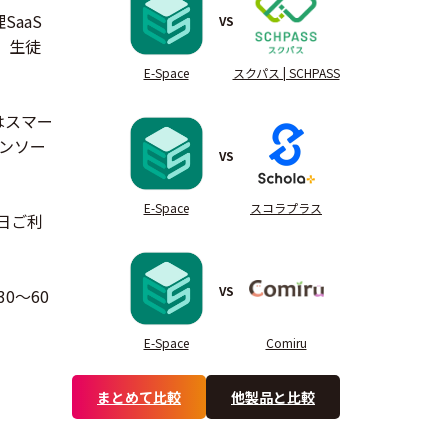
aaS
VS
、生徒
E-Space
スクパス | SCHPASS
はスマー
コンソー
VS
E-Space
スコラプラス
日ご利
VS
0〜60
E-Space
Comiru
まとめて比較
他製品と比較