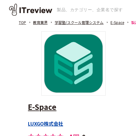
TOP
教育業界
学習塾/スクール管理システム
E-Space
製
E-Space
LUXGO株式会社