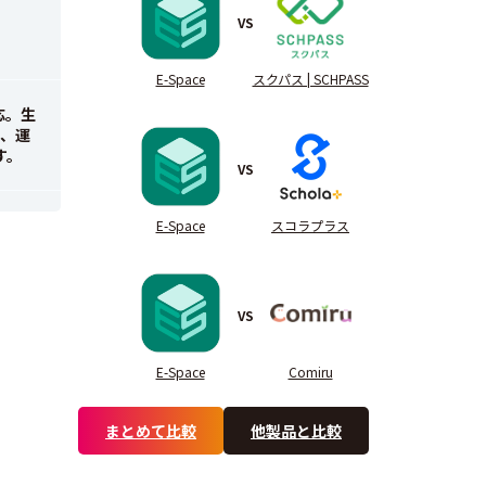
VS
E-Space
スクパス | SCHPASS
応。生
、運
す。
VS
E-Space
スコラプラス
VS
E-Space
Comiru
まとめて比較
他製品と比較