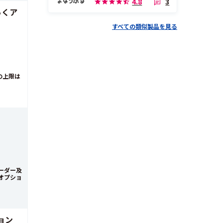
3
4.8
らくア
すべての類似製品を見る
の上限は
ーダー及
オプショ
ョン