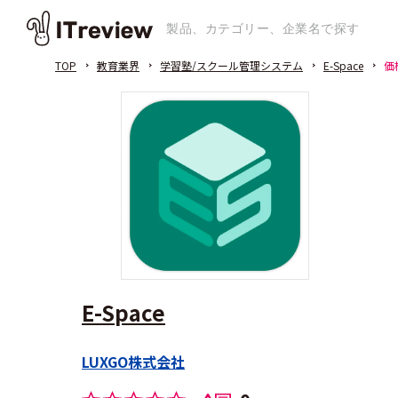
TOP
教育業界
学習塾/スクール管理システム
E-Space
価
E-Space
LUXGO株式会社