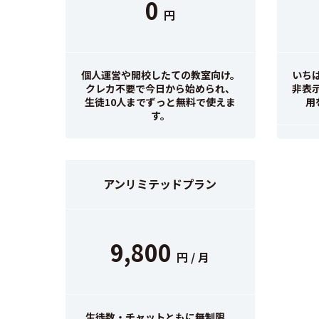
0
円
個人運営や開校したての教室向け。
いち
クレカ不要で今日から始められ、
非表
生徒10人までずっと無料で使えま
用
す。
アンリミテッドプラン
9,800
円 / 月
生徒数・チャットともに無制限。