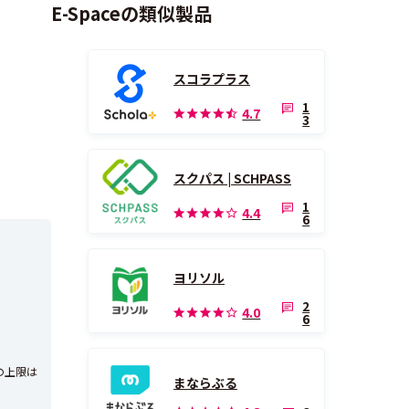
E-Spaceの類似製品
スコラプラス
1
4.7
3
スクパス | SCHPASS
1
4.4
6
ヨリソル
2
4.0
6
の上限は
まならぶる