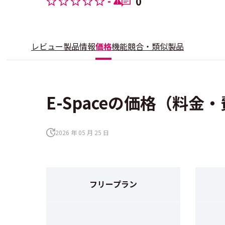
-
0
レビュー
製品情報
価格
機能
競合・類似製品
E-Spaceの価格（料金
2026 年 05 月 25 日
フリープラン