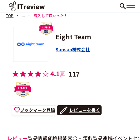
TOP
...
導入して良かった！
Eight Team
Sansan株式会社
4.1
117
ブックマーク登録
レビューを書く
レビュー
製品情報
価格
機能
競合・類似製品
連携
イベント
セ