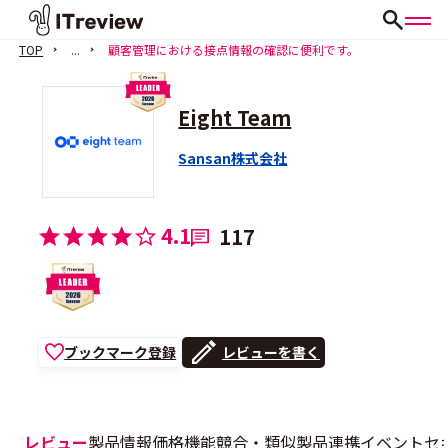
TOP
...
顧客管理における接点情報の確認に便利です。
Eight Team
Sansan株式会社
4.1
117
ブックマーク登録
レビューを書く
レビュー
製品情報
価格
機能
競合・類似製品
連携
イベント
セ