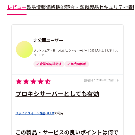
レビュー
製品情報
価格
機能
競合・類似製品
セキュリティ情
非公開ユーザー
ソフトウェア・SI｜プロジェクトマネージャ｜1000人以上｜ビジネス
パートナー
企業所属 確認済
販売関係者
投稿日：
2018年12月13日
プロキシサーバーとしても有効
ファイアウォール機器
,
UTM
で利用
この製品・サービスの良いポイントは何で