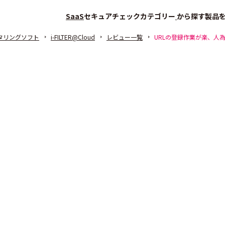
SaaS
セキュアチェック
カテゴリー
から探す
製品
タリングソフト
i-FILTER@Cloud
レビュー一覧
URLの登録作業が楽、人