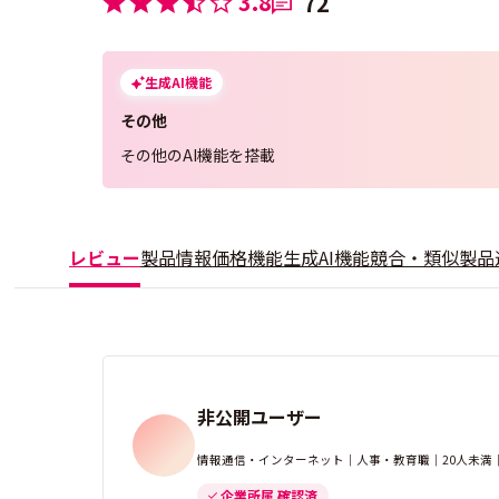
3.8
72
生成AI機能
その他
その他のAI機能を搭載
レビュー
製品情報
価格
機能
生成AI機能
競合・類似製品
非公開ユーザー
情報通信・インターネット｜人事・教育職｜20人未満
企業所属 確認済