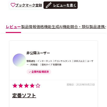
ブックマーク登録
レビューを書く
レビュー
製品情報
価格
機能
生成AI機能
競合・類似製品
連携
非公開ユーザー
情報通信・インターネット｜ITコンサルタント｜1000人以上｜ユーザ
ー（利用者）｜契約タイプ 有償利用
企業所属 確認済
投稿日：
2020年09月23日
定番ソフト