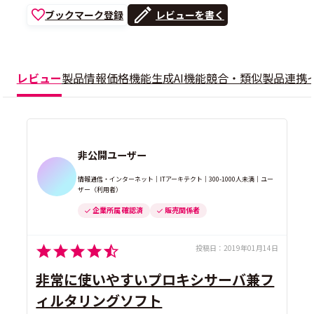
ブックマーク登録
レビューを書く
レビュー
製品情報
価格
機能
生成AI機能
競合・類似製品
連携
非公開ユーザー
情報通信・インターネット｜ITアーキテクト｜300-1000人未満｜ユー
ザー（利用者）
企業所属 確認済
販売関係者
投稿日：
2019年01月14日
非常に使いやすいプロキシサーバ兼フ
ィルタリングソフト