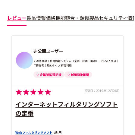
レビュー
製品情報
価格
機能
競合・類似製品
セキュリティ情
非公開ユーザー
その他金融｜社内情報システム（企画・計画・調達）｜20-50人未満｜
IT管理者｜契約タイプ 有償利用
企業所属 確認済
利用画像確認
投稿日：
2019年12月06日
インターネットフィルタリングソフト
の定番
Webフィルタリングソフト
で利用