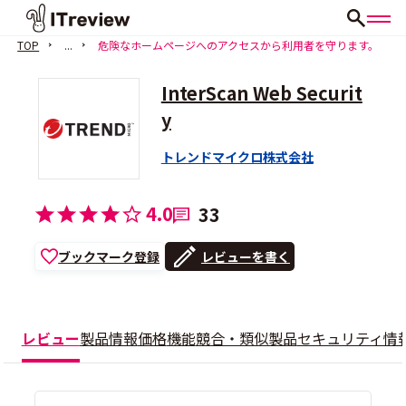
TOP
...
危険なホームページへのアクセスから利用者を守ります。
InterScan Web Securit
y
トレンドマイクロ株式会社
4.0
33
ブックマーク登録
レビューを書く
レビュー
製品情報
価格
機能
競合・類似製品
セキュリティ情