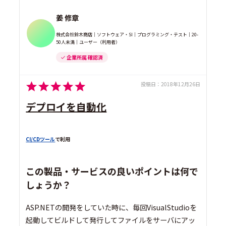
姜 修章
株式会社鈴木商店｜ソフトウェア・SI｜プログラミング・テスト｜20-
50人未満｜ユーザー（利用者）
企業所属 確認済
投稿日：
2018年12月26日
デプロイを自動化
CI/CDツール
で利用
この製品・サービスの良いポイントは何で
しょうか？
ASP.NETの開発をしていた時に、毎回VisualStudioを
起動してビルドして発行してファイルをサーバにアッ