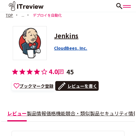
TOP
...
デプロイを自動化
Jenkins
CloudBees, Inc.
4.0
45
ブックマーク登録
レビューを書く
レビュー
製品情報
価格
機能
競合・類似製品
セキュリティ情