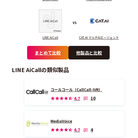
VS
LINE AiCall
CAT.AI マルチAIエージェント
まとめて比較
他製品と比較
LINE AiCallの類似製品
コールコール（CallCall-IVR）
10
4.7
MediaVoice
4
4.7