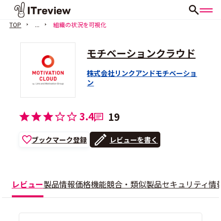
TOP
...
組織の状況を可視化
モチベーションクラウド
株式会社リンクアンドモチベーショ
ン
3.4
19
ブックマーク登録
レビューを書く
レビュー
製品情報
価格
機能
競合・類似製品
セキュリティ情