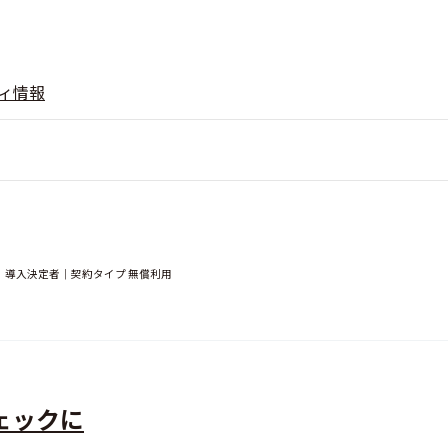
ィ情報
｜導入決定者｜契約タイプ 無償利用
ェックに