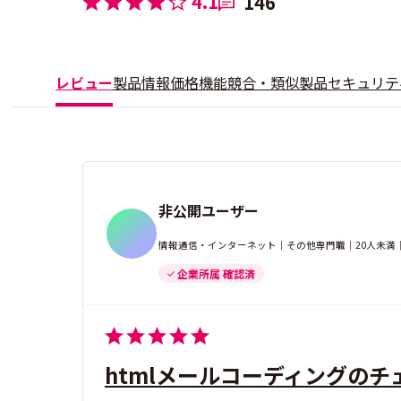
4.1
146
レビュー
製品情報
価格
機能
競合・類似製品
セキュリテ
非公開ユーザー
情報通信・インターネット｜その他専門職｜20人未満
企業所属 確認済
htmlメールコーディングのチ