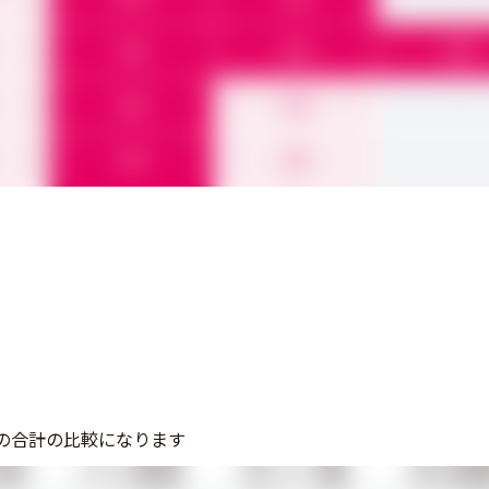
5.0
5.0
5.0
5.0
4.0
-
5.0
4.0
-
の合計の比較になります
取得
ドメイン自動更新
DNSレコード編集
WHOIS情報