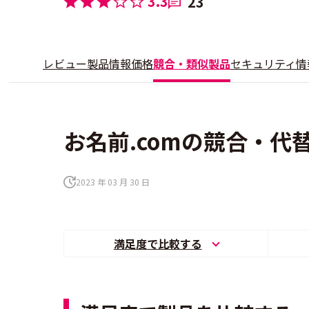
3.3
23
レビュー
製品情報
価格
競合・類似製品
セキュリティ情
お名前.comの競合・代
2023 年 03 月 30 日
満足度で比較する