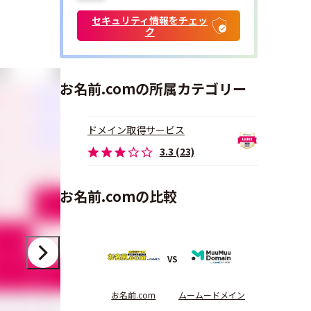
セキュリティ情報をチェッ
ク
すさ
管理のしやすさ
サポート品質
価格
お名前.comの所属カテゴリー
3.8
3.1
3.6
ドメイン取得サービス
3.8
3.1
3.8
3.3 (23)
4.6
4.8
4.4
お名前.comの比較
5.0
4.3
3.9
4.2
3.5
2.8
VS
5.0
4.0
5.0
お名前.com
ムームードメイン
-
5.0
4.5