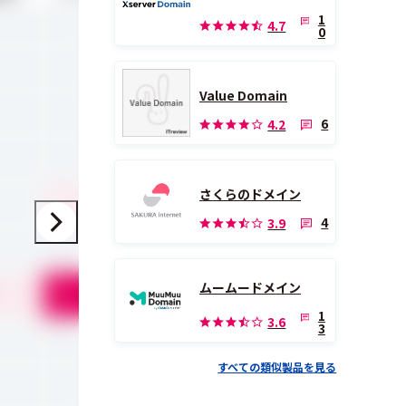
1
-
4.7
0
-
Value Domain
-
6
4.2
-
さくらのドメイン
4.0
4
3.9
-
ムームードメイン
5.0
1
3.6
3
-
すべての類似製品を見る
-