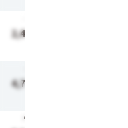
.org
2,493
円
.biz
4,785
円
.info