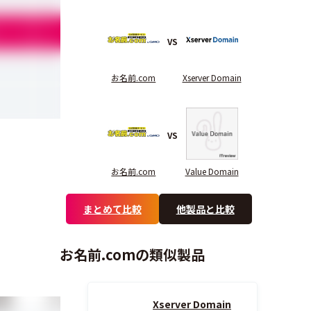
5.0
4.4
5.0
VS
-
5.0
4.5
お名前.com
Xserver Domain
-
-
4.0
VS
お名前.com
Value Domain
まとめて比較
他製品と比較
お名前.comの類似製品
管理
サブドメインの追加
Xserver Domain