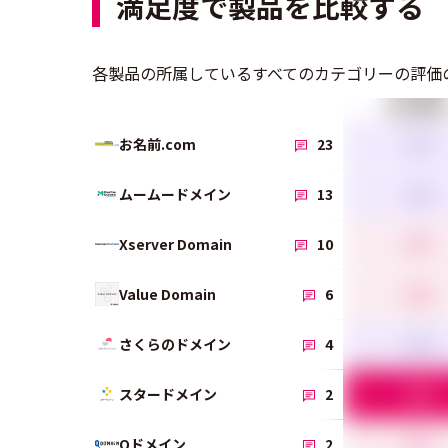
満足度で製品を比較する
各製品の所属しているすべてのカテゴリーの評価
総合満足度
3.3
お名前.com
23
3.6
ムームードメイン
13
4.7
Xserver Domain
10
4.2
Value Domain
6
3.9
さくらのドメイン
4
5.0
スタードメイン
2
4.7
Qドメイン
2