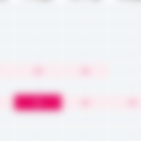
-
-
-
-
-
-
-
-
-
-
-
-
4.0
4.0
-
-
-
-
5.0
4.5
4.5
-
-
-
-
-
-