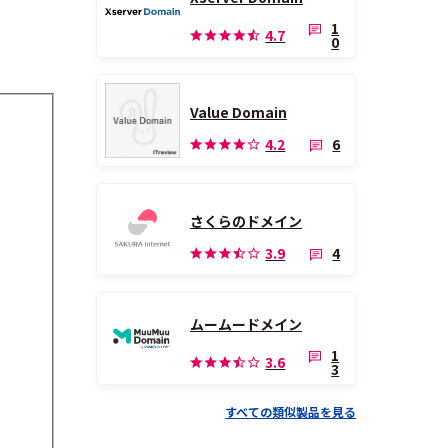
1
4.7
0
Value Domain
6
4.2
さくらのドメイン
4
3.9
ムームードメイン
1
3.6
3
すべての類似製品を見る