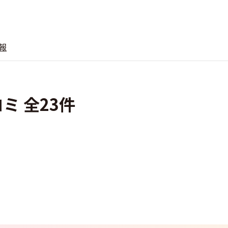
報
ミ 全23件