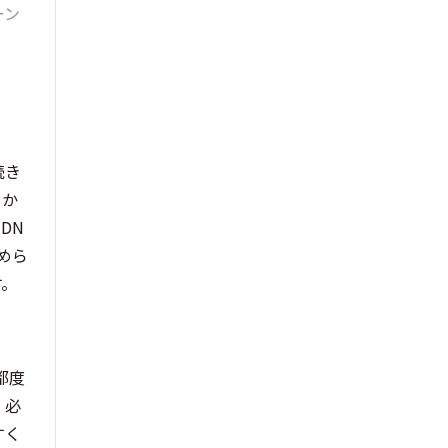
ーン
続き
こか
DN
めら
す。
都度
、必
すく