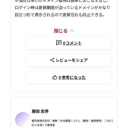
不満点は多いがドメイン取得は簡単におこなえるし、
ログイン時は更新期限が迫っているドメインがかなり
目立つ形で表示されるので更新忘れも防止できる。
閉じる
0
コメント
レビューをシェア
0
参考になった
藤田 崇芳
軽急便株式会社｜運輸｜社内情報システム（開発・運用管理）｜100-3
00人未満｜IT管理者