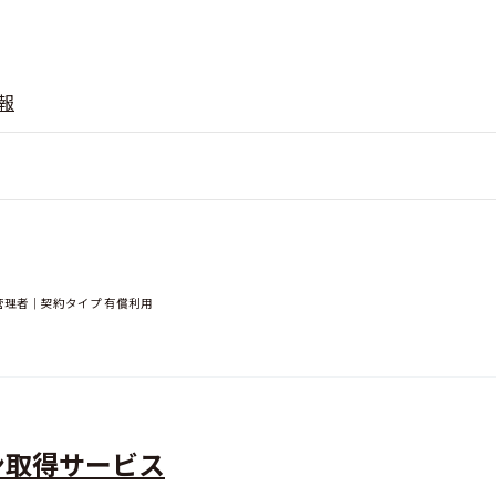
報
T管理者｜契約タイプ 有償利用
ン取得サービス