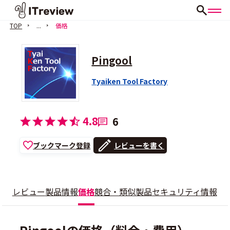
TOP
...
価格
Pingool
Tyaiken Tool Factory
4.8
6
ブックマーク登録
レビューを書く
レビュー
製品情報
価格
競合・類似製品
セキュリティ情報