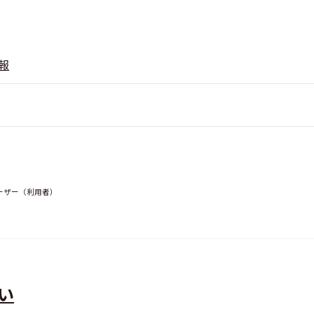
報
ーザー（利用者）
い