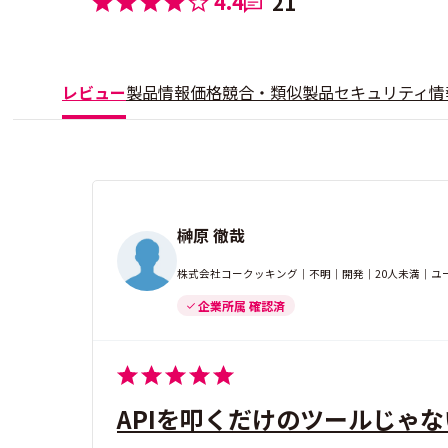
4.4
21
レビュー
製品情報
価格
競合・類似製品
セキュリティ情
榊原 徹哉
株式会社コークッキング｜不明｜開発｜20人未満｜ユ
企業所属 確認済
APIを叩くだけのツールじゃな