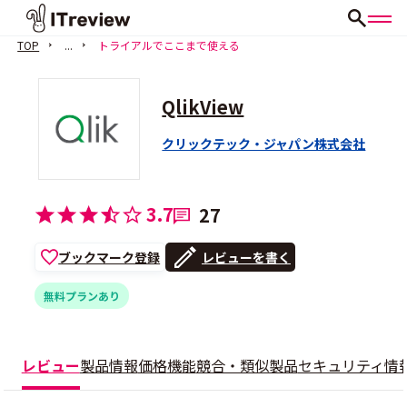
TOP
...
トライアルでここまで使える
QlikView
クリックテック・ジャパン株式会社
3.7
27
ブックマーク登録
レビューを書く
無料プランあり
レビュー
製品情報
価格
機能
競合・類似製品
セキュリティ情