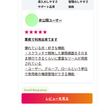
導入のしやすさ
管理のしやすさ
サポート品質
価格
非公開ユーザー
業務で利用出来てます
優れている点・好きな機能
・スクラッチで開発した業務画面をそのま
ま移行できるくらいに豊富なツールが用意
されている
・ユーザー、グループ、ロールという単位
で使用者の権限管理ができる機能
その理由
・スクラッチで画面を作成する場合、利用
方法により画面を複製するのは難しいが、
Good Response
ＭＢではそれが容易にできるのがとても良
レビューを見る
い