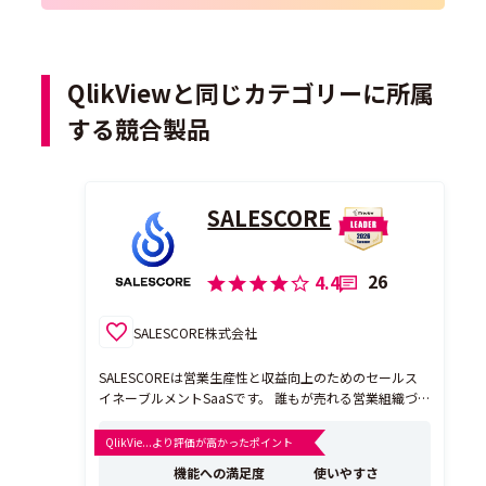
QlikViewと同じカテゴリーに所属
する競合製品
SALESCORE
26
4.4
SALESCORE株式会社
SALESCOREは営業生産性と収益向上のためのセールス
イネーブルメントSaaSです。 誰もが売れる営業組織づ
くりのサポートに向け、営業進捗の把握や、組織の課題
点、ハイパフォーマーの特徴、営業組織に必要な情報を
QlikVie...より評価が高かったポイント
一つのダッシュボード上で表現します。 【1. リアルタイ
機能への満足度
使いやすさ
ムで営業のKPI管理】 SFAの実績の...