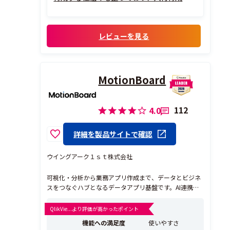
展開方法まで、割と情報も落ちていて、学び
やすいです！
レビューを見る
MotionBoard
112
4.0
詳細を製品サイトで確認
ウイングアーク１ｓｔ株式会社
可視化・分析から業務アプリ作成まで、データとビジネ
スをつなぐハブとなるデータアプリ基盤です。AI連携に
よりデータ可視化やインサイト分析を簡単に実行し業務
プロセスの最適化を実現します。​ 【Success Stories】 デ
QlikVie...より評価が高かったポイント
ータ活用によって “企業が変わった”成功の陰にはそこへ
機能への満足度
使いやすさ
導く立役者がいます データ...