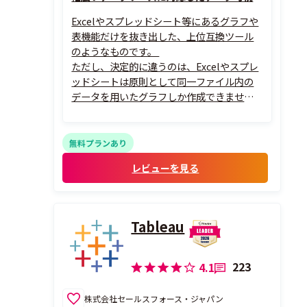
Excelやスプレッドシート等にあるグラフや
表機能だけを抜き出した、上位互換ツール
のようなものです。
ただし、決定的に違うのは、Excelやスプレ
ッドシートは原則として同一ファイル内の
データを用いたグラフしか作成できません
が、Looker Studioは多種多様かつ複数のデ
ータソースからデータを連携し、それらを
組み合わせたグラフ等を作成できます。
無料プランあり
スプレッドシートで大量のデータを扱う
レビューを見る
と、...
Tableau
223
4.1
株式会社セールスフォース・ジャパン