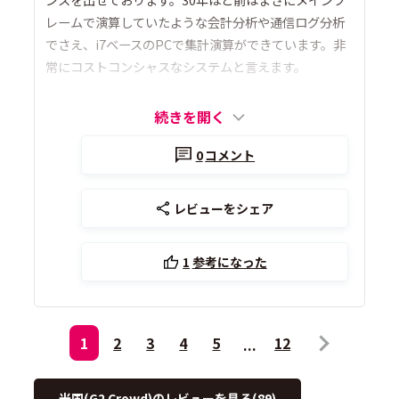
レームで演算していたような会計分析や通信ログ分析
でさえ、i7ベースのPCで集計演算ができています。非
常にコストコンシャスなシステムと言えます。
続きを開く
0
コメント
レビューをシェア
1
参考になった
1
2
3
4
5
12
米国(G2 Crowd)のレビューを見る(89)