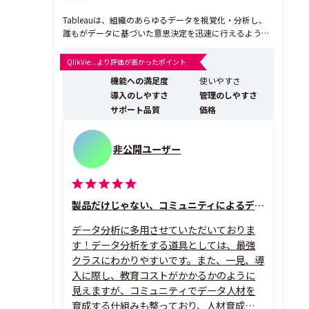
Tableauは、組織のあらゆるデータを視覚化・分析し、
誰もがデータに基づいた意思決定を迅速に行えるように
するビジネスインテリジェンス（BI）・アナリティクス
プラットフォームです。2025年より提供開始した「Tabl
QlikVie...より評価が高かったポイント
eau Next」では、従来のダッシュボード閲覧・レポート
機能への満足度
使いやすさ
作成にとどまらず、AIエージェントが自律...
導入のしやすさ
管理のしやすさ
サポート品質
価格
非公開ユーザー
製品だけじゃない、コミュニティによるデータ人材育成も魅力！
データ分析に多用させていただいておりま
す！データ分析をする道具としては、最強
クラスにわかりやすいです。また、一見、導
入に際し、教育コストがかかるかのように
見えますが、コミュニティでデータ人材を
育成する仕組みも整っており、人材育成から