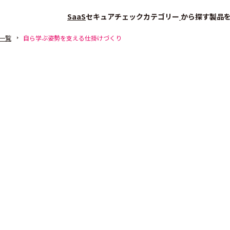
SaaS
セキュアチェック
カテゴリー
から探す
製品
一覧
自ら学ぶ姿勢を支える仕掛けづくり