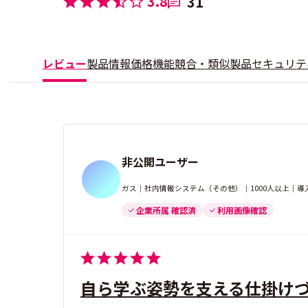
3.8
31
レビュー
製品情報
価格
機能
競合・類似製品
セキュリテ
非公開ユーザー
ガス｜社内情報システム（その他）｜1000人以上｜導
企業所属 確認済
利用画像確認
自ら学ぶ姿勢を支える仕掛け