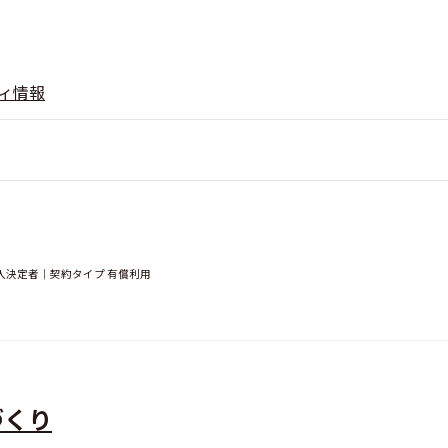
ィ情報
入決定者｜契約タイプ 有償利用
づくり