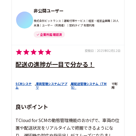
非公開ユーザー
株式会社ビットランス｜運輸付帯サービス｜経営・経営企画職｜20人
未満｜ユーザー（利用者）｜契約タイプ 有償利用
企業所属 確認済
投稿日：
2025年02月12日
配送の進捗が一目で分かる！
SCMシステ
,
車両管理システム/アプ
,
輸配送管理システム（TM
で利
ム
リ
S）
用
良いポイント
TCloud for SCMの動態管理機能のおかげで、車両の位
置や配送状況をリアルタイムで把握できるようにな
り、遅延時の対応や指示出しがスムーズになりまし