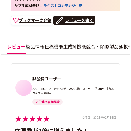
サブ生成AI機能：
テキストコンテンツ生成
ブックマーク登録
レビューを書く
レビュー
製品情報
価格
機能
生成AI機能
競合・類似製品
連携
非公開ユーザー
人材｜宣伝・マーケティング｜20人未満｜ユーザー（利用者）｜契約
タイプ 有償利用
企業所属 確認済
投稿日：
2024年02月14日
応募数が2倍に増えました！