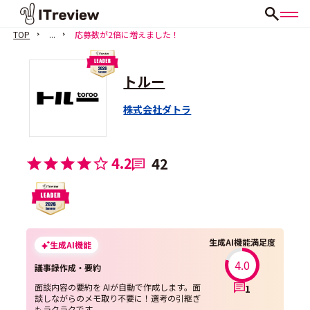
TOP
...
応募数が2倍に増えました！
トルー
株式会社ダトラ
4.2
42
生成AI機能満足度
生成AI機能
4.0
議事録作成・要約
面談内容の要約を AIが自動で作成します。面
1
談しながらのメモ取り不要に！選考の引継ぎ
もラクラクです。