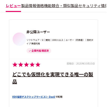
レビュー
製品情報
価格
機能
競合・類似製品
セキュリティ情
非公開ユーザー
ソフトウェア・SI｜開発｜1000人以上｜ユーザー（利用者）｜契約タ
イプ 無償利用
企業所属 確認済
投稿日：
2020年10月10日
どこでも仮想化を実現できる唯一の製
品
VDI(仮想デスクトップサービス)・DaaS
で利用