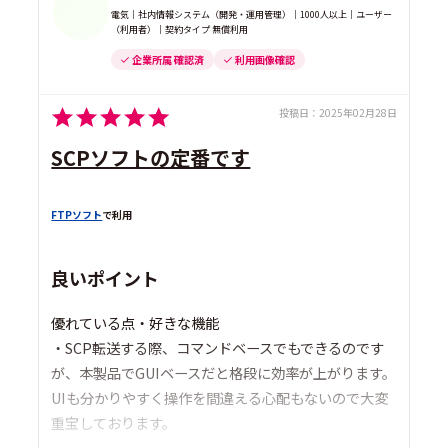
電気｜社内情報システム（開発・運用管理）｜1000人以上｜ユーザー
（利用者）｜契約タイプ 無償利用
企業所属 確認済
利用画像確認
投稿日：
2025年02月28日
SCPソフトの定番です
FTPソフト
で利用
良いポイント
優れている点・好きな機能
・SCP転送する際、コマンドベースでもできるのです
が、本製品でGUIベースだと格段に効率が上がります。
UIも分かりやすく操作を間違える心配もないので大変
重宝しております。