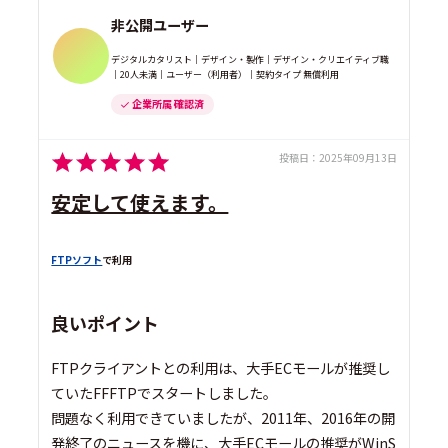
非公開ユーザー
デジタルカタリスト｜デザイン・製作｜デザイン・クリエイティブ職
｜20人未満｜ユーザー（利用者）｜契約タイプ 無償利用
企業所属 確認済
投稿日：
2025年09月13日
安定して使えます。
FTPソフト
で利用
良いポイント
FTPクライアントとの利用は、大手ECモールが推奨し
ていたFFFTPでスタートしました。
問題なく利用できていましたが、2011年、2016年の開
発終了のニュースを機に、大手ECモールの推奨がWinS