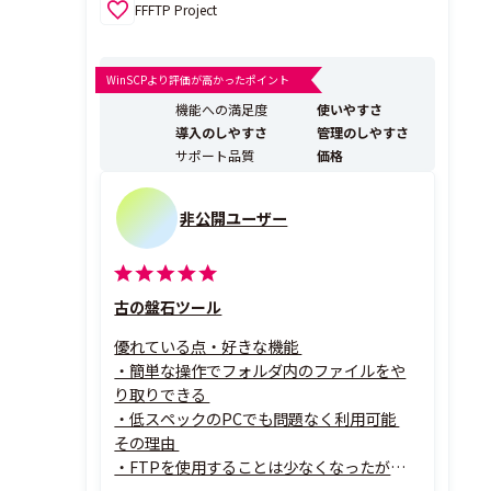
FFFTP Project
WinSCPより評価が高かったポイント
機能への満足度
使いやすさ
導入のしやすさ
管理のしやすさ
サポート品質
価格
非公開ユーザー
古の盤石ツール
優れている点・好きな機能
・簡単な操作でフォルダ内のファイルをや
り取りできる
・低スペックのPCでも問題なく利用可能
その理由
・FTPを使用することは少なくなったが、
この業界に携わってから20年近く、FTPを