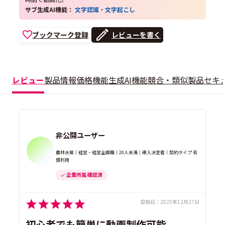
サブ生成AI機能：
文字認識・文字起こし
ブックマーク登録
レビューを書く
レビュー
製品情報
価格
機能
生成AI機能
競合・類似製品
セキ
非公開ユーザー
農林水産｜経営・経営企画職｜20人未満｜導入決定者｜契約タイプ 有
償利用
企業所属 確認済
投稿日：
2025年12月27日
初心者でも簡単に動画制作可能