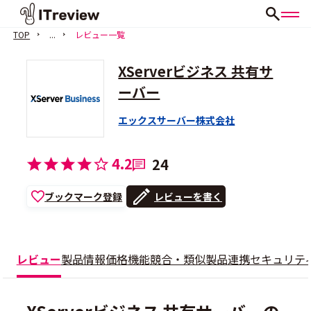
TOP
...
レビュー一覧
XServerビジネス 共有サ
ーバー
エックスサーバー株式会社
4.2
24
ブックマーク登録
レビューを書く
レビュー
製品情報
価格
機能
競合・類似製品
連携
セキュリテ