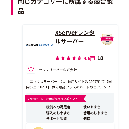
同じカテゴリーに所属する競合製
品
XServerレンタ
ルサーバー
18
4.6
エックスサーバー株式会社
「エックスサーバー」は、運用サイト数250万件で【国
内シェアNo.1】 世界最高クラスのハードウェア、ソフト
ウェアシステムで国内最速の性能を誇るレンタルサーバ
ーです。
XServer...より評価が高かったポイント
機能への満足度
使いやすさ
導入のしやすさ
管理のしやすさ
サポート品質
価格