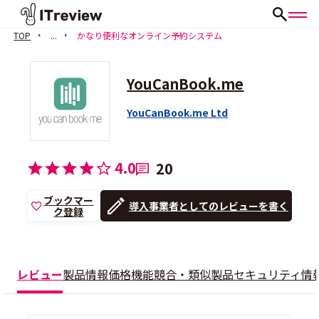
TOP
...
かなり便利なオンライン予約システム
YouCanBook.me
YouCanBook.me Ltd
4.0
20
ブックマー
導入事業者としてのレビューを書く
ク登録
レビュー
製品情報
価格
機能
競合・類似製品
セキュリティ情