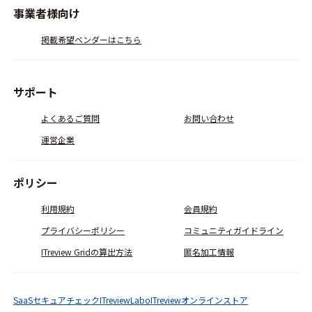
事業者様向け
掲載希望ベンダーはこちら
サポート
よくあるご質問
お問い合わせ
運営企業
ポリシー
利用規約
会員規約
プライバシーポリシー
コミュニティガイドライン
ITreview Gridの算出方法
匿名加工情報
SaaSセキュアチェック
ITreviewLabo
ITreviewオンラインストア