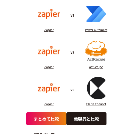
VS
Zapier
Power Automate
VS
Zapier
ActRecipe
VS
Zapier
Claris Connect
まとめて比較
他製品と比較