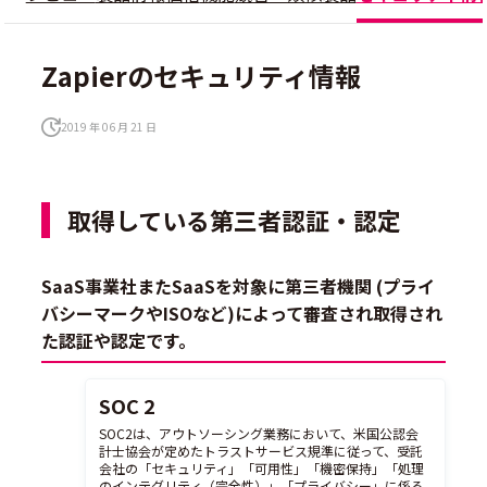
Zapierのセキュリティ情報
2019 年 06 月 21 日
取得している第三者認証・認定
SaaS事業社またSaaSを対象に第三者機関 (プライ
バシーマークやISOなど)によって審査され取得され
た認証や認定です。
SOC 2
SOC2は、アウトソーシング業務において、米国公認会
計士協会が定めたトラストサービス規準に従って、受託
会社の「セキュリティ」「可用性」「機密保持」「処理
のインテグリティ（完全性）」「プライバシー」に係る