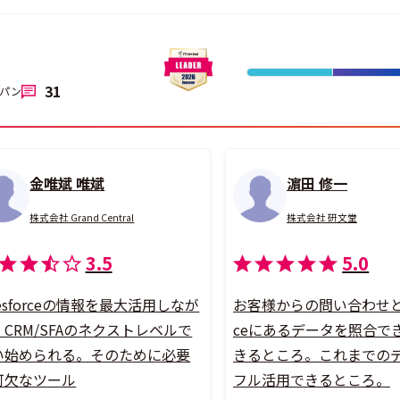
31
パン
金唯斌 唯斌
濵田 修一
株式会社 Grand Central
株式会社 研文堂
3.5
5.0
lesforceの情報を最大活用しなが
お客様からの問い合わせとsal
、CRM/SFAのネクストレベルで
ceにあるデータを照合で
い始められる。そのために必要
きるところ。これまでの
可欠なツール
フル活用できるところ。