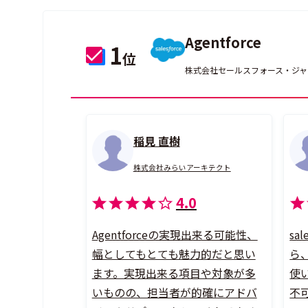
Agentforce
1
位
株式会社セールスフォース・ジャ
稲見 直樹
株式会社みらいアーキテクト
4.0
Agentforceの実現出来る可能性、
sa
幅としてもとても魅力的だと思い
ら
ます。実現出来る項目や対象が多
使
いものの、担当者が的確にアドバ
不