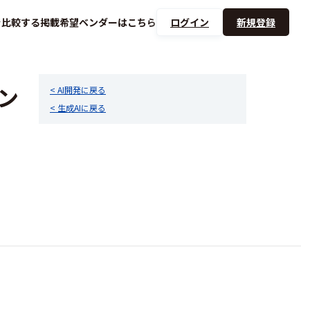
を
比較する
掲載希望ベンダーは
こちら
ログイン
新規登録
ン
< AI開発に戻る
< 生成AIに戻る