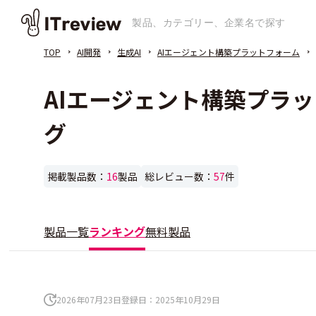
TOP
AI開発
生成AI
AIエージェント構築プラットフォーム
AIエージェント構築プラ
グ
掲載製品数：
16
製品
総レビュー数：
57
件
製品一覧
ランキング
無料製品
2026年07月23日
登録日：
2025年10月29日