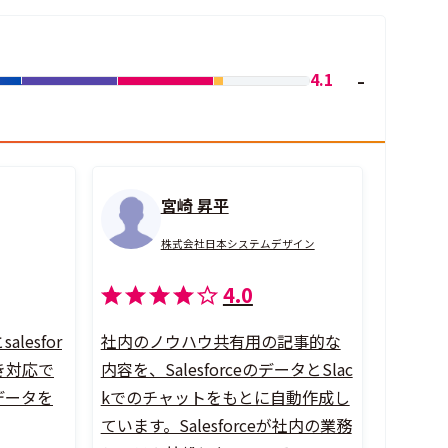
4.1
宮崎 昇平
株式会社日本システムデザイン
4.0
esfor
社内のノウハウ共有用の記事的な
き対応で
内容を、SalesforceのデータとSlac
データを
kでのチャットをもとに自動作成し
ています。Salesforceが社内の業務