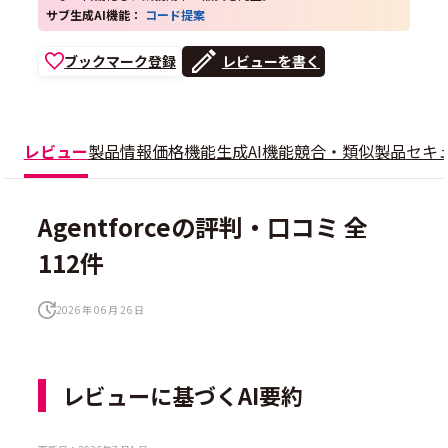
サブ生成AI機能：
コード提案
ブックマーク登録
レビューを書く
レビュー
製品情報
価格
機能
生成AI機能
競合・類似製品
セキ
Agentforceの評判・口コミ 全
112件
2026 年 06 月 26 日
レビューに基づくAI要約