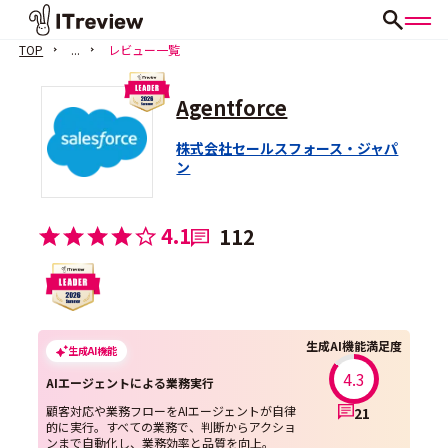
TOP
...
レビュー一覧
Agentforce
株式会社セールスフォース・ジャパ
ン
4.1
112
生成AI機能満足度
生成AI機能
4.3
AIエージェントによる業務実行
顧客対応や業務フローをAIエージェントが自律
21
的に実行。すべての業務で、判断からアクショ
ンまで自動化し、業務効率と品質を向上。