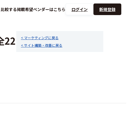
を
比較する
掲載希望ベンダーは
こちら
ログイン
新規登録
22
< マーケティングに戻る
< サイト構築・改善に戻る