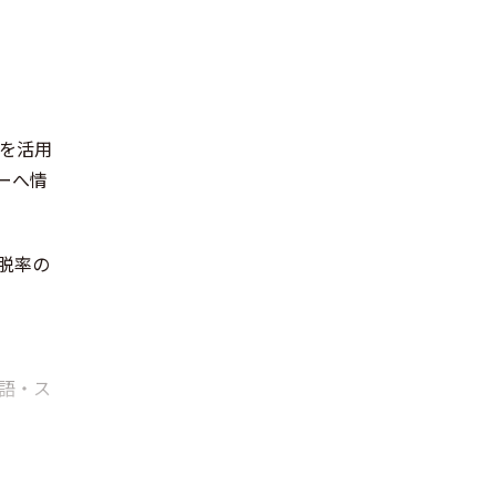
を活用
ーへ情
脱率の
語・ス