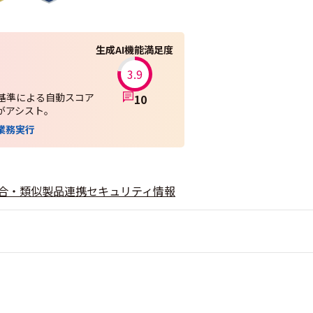
生成AI機能満足度
3.9
基準による自動スコア
10
Iがアシスト。
業務実行
合・類似製品
連携
セキュリティ情報