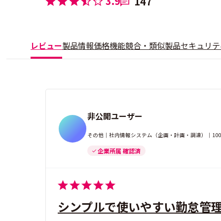
3.9
147
レビュー
製品情報
価格
機能
競合・類似製品
セキュリテ
非公開ユーザー
その他｜社内情報システム（企画・計画・調達）｜100-
企業所属 確認済
シンプルで使いやすい勤怠管