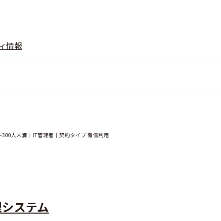
ィ情報
300人未満｜IT管理者｜契約タイプ 有償利用
理システム