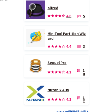
alfred
5
4.6
MiniTool Partition Wiz
ard
3
4.4
Sequel Pro
1
4.3
0
Nutanix AHV
1
4.2
2
すべての類似製品を見る