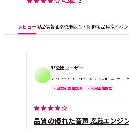
4.3
6
レビュー
製品情報
価格
機能
競合・類似製品
連携
イベン
非公開ユーザー
ソフトウェア・SI｜開発｜50-100人未満｜ユーザー
企業所属 確認済
利用画像確認
品質の優れた音声認識エンジ