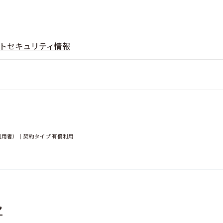
ト
セキュリティ情報
（利用者）｜契約タイプ 有償利用
ン