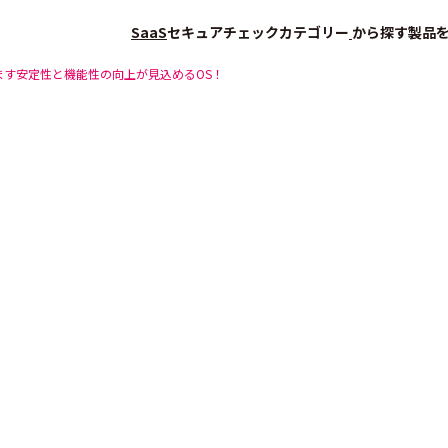
SaaS
セキュアチェック
カテゴリー
から探す
製品
ます安定性と機能性の向上が見込めるOS！