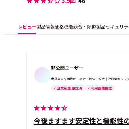
3.9
46
レビュー
製品情報
価格
機能
競合・類似製品
セキュリテ
非公開ユーザー
世界真光文明教団｜組合・団体・協会｜社内情報システム
企業所属 確認済
利用画像確認
今後ますます安定性と機能性の