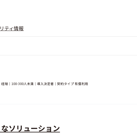
リティ情報
理｜100-300人未満｜導入決定者｜契約タイプ 有償利用
ィなソリューション