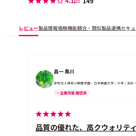
4.1
149
レビュー
製品情報
価格
機能
競合・類似製品
連携
セキュ
昌一 黒川
学校法人神奈川映像学園・日本映画大学｜大学｜会計・経
企業所属 確認済
品質の優れた、高クウォリテ