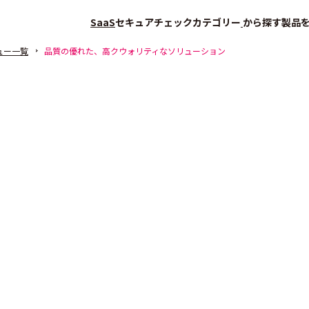
SaaS
セキュアチェック
カテゴリー
から探す
製品
ュー一覧
品質の優れた、高クウォリティなソリューション