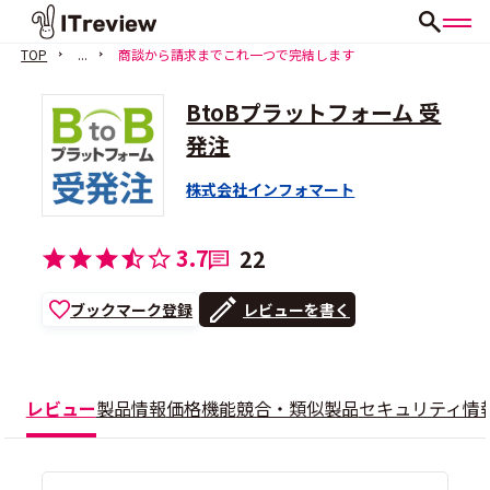
TOP
...
商談から請求までこれ一つで完結します
BtoBプラットフォーム 受
発注
株式会社インフォマート
3.7
22
ブックマーク登録
レビューを書く
レビュー
製品情報
価格
機能
競合・類似製品
セキュリティ情