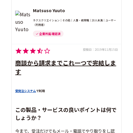
Matsuso Yuuto
ネクスクリエイション｜その他｜人事・教育職｜20人未満｜ユーザー
（利用者）
企業所属 確認済
投稿日：
2019年11月15日
商談から請求までこれ一つで完結しま
す
受発注システム
で利用
この製品・サービスの良いポイントは何で
しょうか？
今まで、受注だけでもメール・電話でやり取りをし認