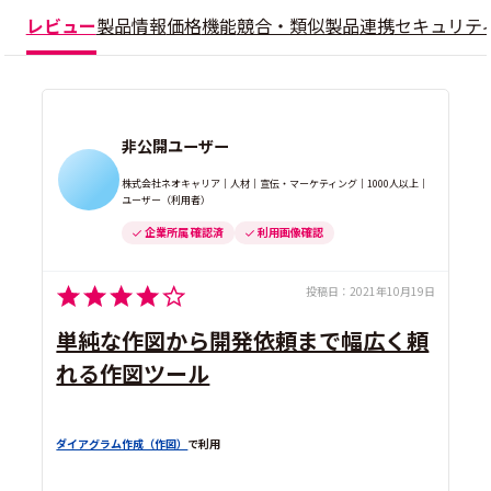
レビュー
製品情報
価格
機能
競合・類似製品
連携
セキュリテ
非公開ユーザー
株式会社ネオキャリア｜人材｜宣伝・マーケティング｜1000人以上｜
ユーザー（利用者）
企業所属 確認済
利用画像確認
投稿日：
2021年10月19日
単純な作図から開発依頼まで幅広く頼
れる作図ツール
ダイアグラム作成（作図）
で利用