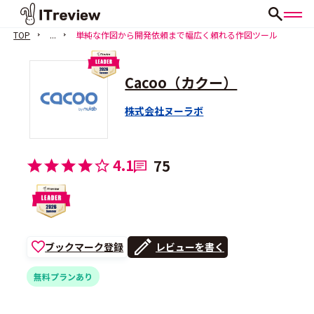
TOP
...
単純な作図から開発依頼まで幅広く頼れる作図ツール
Cacoo（カクー）
株式会社ヌーラボ
4.1
75
ブックマーク登録
レビューを書く
無料プランあり