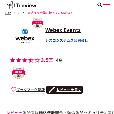
TOP
...
大規模な会議に持ってこいだね！
Webex Events
シスコシステムズ合同会社
3.5
49
ブックマーク登録
レビューを書く
レビュー
製品情報
価格
機能
競合・類似製品
セキュリティ情