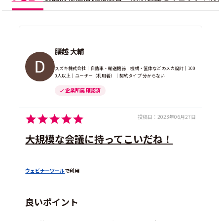
腰越 大輔
スズキ株式会社｜自動車・輸送機器｜機構・筐体などのメカ設計｜100
0人以上｜ユーザー（利用者）｜契約タイプ 分からない
企業所属 確認済
投稿日：
2023年06月27日
大規模な会議に持ってこいだね！
ウェビナーツール
で利用
良いポイント