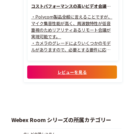
コストパフォーマンスの高いビデオ会議装置
・Polycom製品全般に言えることですが、
マイク集音性能が高く、周波数特性が低音
重視のためリアリティあるリモート会議が
実現可能です。
・カメラのグレードによりいくつかのモデ
ルがありますので、必要とする要件に応じた
モデルを選択することでコスパの高いビデ
オ会議装置を導入できます。
・カメラがPTZモデル限定ですが、画面の
レビューを見る
ズームと首振りを自動的に話者追尾や参加
者全員撮影する機能があり、これが他社...
Webex Room シリーズの所属カテゴリー
テレビ会議システム