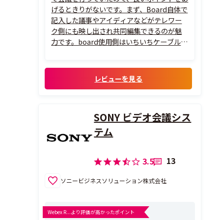
げるときりがないです。まず、Board自体で
記入した議事やアイディアなどがテレワー
ク側にも映し出され共同編集できるのが魅
力です。board使用側はいちいちケーブルに
接続しなくても資料の共有などが出来るの
で会議室の美化にもつながりました。
レビューを見る
SONY ビデオ会議シス
テム
13
3.5
ソニービジネスソリューション株式会社
Webex R...より評価が高かったポイント