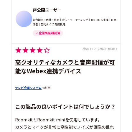
非公開ユーザー
総合卸売・商社・貿易｜宣伝・マーケティング｜100-300人未満｜IT管
理者｜契約タイプ 有償利用
企業所属 確認済
投稿日：
2022年05月08日
高クオリティなカメラと音声配信が可
能なWebex連携デバイス
テレビ会議システム
で利用
この製品の良いポイントは何でしょうか？
RoomkitとRoomkit miniを使用しています。
カメラとマイクが非常に高性能でノイズが画像の乱れ