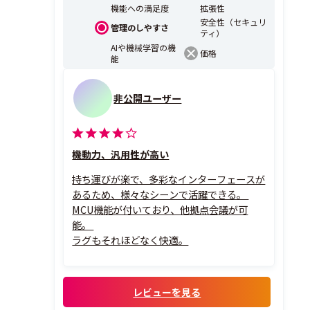
機能への満足度
拡張性
安全性（セキュリ
管理のしやすさ
ティ）
AIや機械学習の機
価格
能
非公開ユーザー
機動力、汎用性が高い
持ち運びが楽で、多彩なインターフェースが
あるため、様々なシーンで活躍できる。
MCU機能が付いており、他拠点会議が可
能。
ラグもそれほどなく快適。
レビューを見る