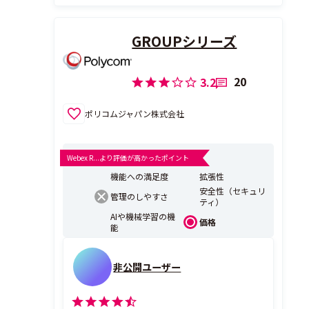
GROUPシリーズ
20
3.2
ポリコムジャパン株式会社
Webex R...より評価が高かったポイント
機能への満足度
拡張性
安全性（セキュリ
管理のしやすさ
ティ）
AIや機械学習の機
価格
能
非公開ユーザー