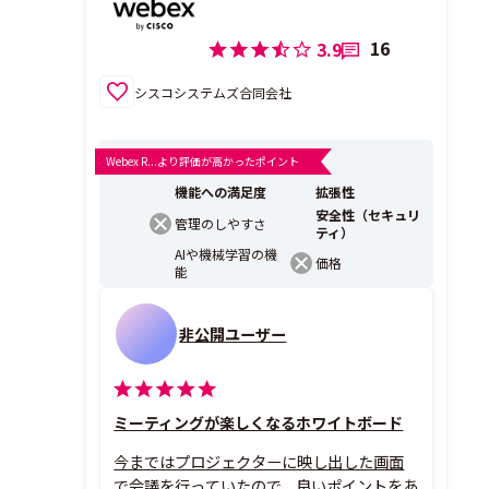
16
3.9
シスコシステムズ合同会社
Webex R...より評価が高かったポイント
機能への満足度
拡張性
安全性（セキュリ
管理のしやすさ
ティ）
AIや機械学習の機
価格
能
非公開ユーザー
ミーティングが楽しくなるホワイトボード
今まではプロジェクターに映し出した画面
で会議を行っていたので、良いポイントをあ