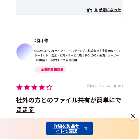
0
参考になった
北山 修
GMOグローバルサイン・ホールディングス株式会社｜情報通信・イン
ターネット｜営業・販売・サービス職｜300-1000人未満｜ユーザー
（利用者）｜契約タイプ 有償利用
企業所属 確認済
投稿日：
2025年06月10日
社外の方とのファイル共有が簡単にで
きます
詳細を製品サ
Google Workspace拡張機能
で利用
イトで確認