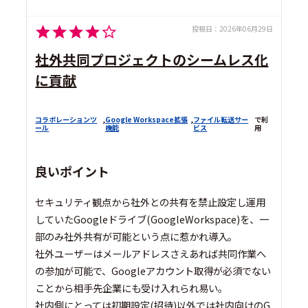
投稿日：
2026年06月29日
社外共同プロジェクトのシームレス化
に貢献
コラボレーションツ
,
Google Workspace拡張
,
ファイル転送サー
で利
ール
機能
ビス
用
良いポイント
セキュリティ観点から社外との共有を禁止設定し運用
していたGoogleドライブ(GoogleWorkspace)を、一
部のみ社外共有が可能という点に惹かれ導入。
社外ユーザーはメールアドレスさえあれば共同作業へ
の参加が可能で、Googleアカウント取得が必須でない
ことから相手先企業にも受け入れられ易い。
社内側にとっては初期設定(招待)以外では社内向けのG