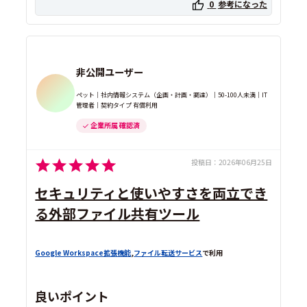
0
参考になった
非公開ユーザー
ペット｜社内情報システム（企画・計画・調達）｜50-100人未満｜IT
管理者｜契約タイプ 有償利用
企業所属 確認済
投稿日：
2026年06月25日
セキュリティと使いやすさを両立でき
る外部ファイル共有ツール
Google Workspace拡張機能
,
ファイル転送サービス
で利用
良いポイント