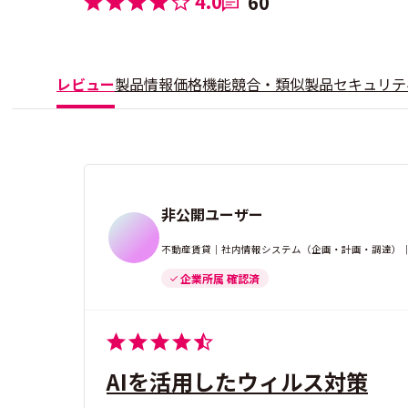
4.0
60
レビュー
製品情報
価格
機能
競合・類似製品
セキュリテ
非公開ユーザー
不動産賃貸｜社内情報システム（企画・計画・調達）｜2
企業所属 確認済
AIを活用したウィルス対策