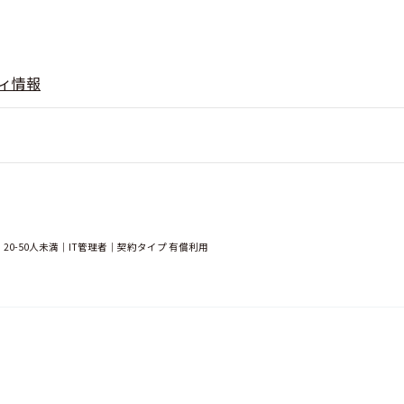
ィ情報
0-50人未満｜IT管理者｜契約タイプ 有償利用